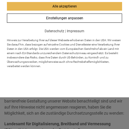
Email:
info@scheidegg.de
Alle akzeptieren
Tel:
+49 8381 8950
Fax: +49 8381 89543
Einstellungen anpassen
Evaluationsmethode
Datenschutz
|
Impressum
Die Bewertung der Barrierefreiheit unserer Website erfolgte durch
eine
interne Prüfung
auf Basis gesetzlicher Vorgaben und
Hinweis zur Verarbeitung Ihrer auf dieser Webseite erhobenen Daten in den USA: Wir weisen
Sie darauf hin, dass bezogen auf einzelne Cookies und Dienstleister eine Verarbeitung Ihrer
technischer Standards.
Daten in den USA erfolgt. Die USA werden vom Europäischen Gerichtshof als ein Land mit
einem nach EU-Standards unzureichendem Datenschutzniveau eingeschätzt. Es besteht
Erstellung dieser Erklärung zur Barrierefreiheit
insbesondere das Risiko, dass Ihre Daten durch US-Behörden, zu Kontroll- und zu
Überwachungszwecken, möglicherweise auch ohne Rechtsbehelfsmöglichkeiten,
verarbeitet werden können.
Diese Erklärung wurde am
28.06.2025
erstellt und zuletzt am
27.07.2025
überprüft.
Durchsetzungsverfahren
Sollten Sie der Ansicht sein, dass Sie durch eine nicht ausreichende
barrierefreie Gestaltung unserer Website benachteiligt sind und wir
auf Ihre Hinweise nicht angemessen reagieren, haben Sie die
Möglichkeit, sich an die zuständige Durchsetzungsstelle zu wenden:
Landesamt für Digitalisierung, Breitband und Vermessung