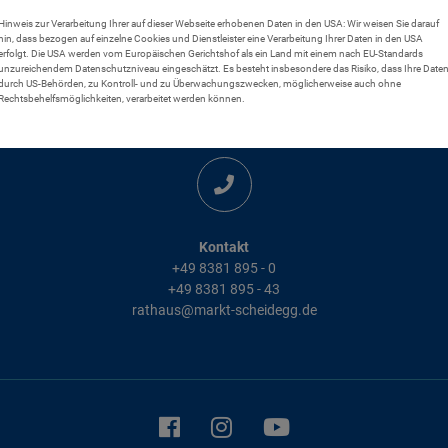
Hinweis zur Verarbeitung Ihrer auf dieser Webseite erhobenen Daten in den USA: Wir weisen Sie darauf
hin, dass bezogen auf einzelne Cookies und Dienstleister eine Verarbeitung Ihrer Daten in den USA
erfolgt. Die USA werden vom Europäischen Gerichtshof als ein Land mit einem nach EU-Standards
unzureichendem Datenschutzniveau eingeschätzt. Es besteht insbesondere das Risiko, dass Ihre Date
durch US-Behörden, zu Kontroll- und zu Überwachungszwecken, möglicherweise auch ohne
Rechtsbehelfsmöglichkeiten, verarbeitet werden können.
Kontakt
+49 8381 895 - 0
+49 8381 895 - 43
rathaus@markt-scheidegg.de