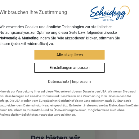
Wir brauchen Ihre Zustimmung
Wir verwenden Cookies und ähnliche Technologien zur statistischen
Nutzungsanalyse, zur Optimierung dieser Seite bzw. folgenden Zwecke:
Notwendig & Marketing
Indem Sie "Alle akzeptieren" klicken, stimmen Sie
diesen (jederzeit widerruflich) zu.
Alle akzeptieren
Einstellungen anpassen
Datenschutz
|
Impressum
Hinweis zur Verarbeitung Ihrer auf dieser Webseite erhobenen Daten in den USA: Wir weisen Sie darauf
hin, dass bezogen auf einzelne Cookies und Dienstleister eine Verarbeitung Ihrer Daten in den USA
erfolgt. Die USA werden vom Europäischen Gerichtshof als ein Land mit einem nach EU-Standards
unzureichendem Datenschutzniveau eingeschätzt. Es besteht insbesondere das Risiko, dass Ihre Date
durch US-Behörden, zu Kontroll- und zu Überwachungszwecken, möglicherweise auch ohne
Rechtsbehelfsmöglichkeiten, verarbeitet werden können.