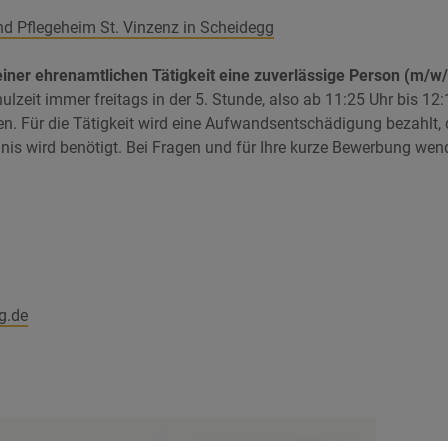
nd Pflegeheim St. Vinzenz in Scheidegg
ner ehrenamtlichen Tätigkeit eine zuverlässige Person (m/w/d
lzeit immer freitags in der 5. Stunde, also ab 11:25 Uhr bis 12
n. Für die Tätigkeit wird eine Aufwandsentschädigung bezahlt, 
gnis wird benötigt. Bei Fragen und für Ihre kurze Bewerbung wend
g.de