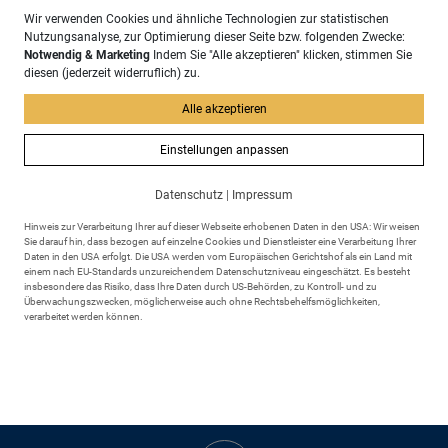
Gesamtgemeinde zu erreichen. Für die kommunale Verwaltung soll
Wir verwenden Cookies und ähnliche Technologien zur statistischen
das Ziel der Treibhausgasneutralität bereits bis zum Jahr 2030
Nutzungsanalyse, zur Optimierung dieser Seite bzw. folgenden Zwecke:
erlangt werden. Um die dafür notwendigen Maßnahmen zu
Notwendig & Marketing
Indem Sie "Alle akzeptieren" klicken, stimmen Sie
ermitteln, wurde im Jahr 2023 die Erstellung eines
diesen (jederzeit widerruflich) zu.
Klimaschutzkonzepts in Auftrag gegeben. Erarbeitet wurde das
Konzept vom Energie- und Umweltzentrum Allgäu (eza!) unter
Alle akzeptieren
Beteiligung des Energieteams, des Gemeinderates und der
Bürgerinnen und Bürger Scheideggs über öffentliche Workshops
Einstellungen anpassen
und Umfragen.
Datenschutz
|
Impressum
zum Klimaschutzkonzept
Hinweis zur Verarbeitung Ihrer auf dieser Webseite erhobenen Daten in den USA: Wir weisen
Sie darauf hin, dass bezogen auf einzelne Cookies und Dienstleister eine Verarbeitung Ihrer
Daten in den USA erfolgt. Die USA werden vom Europäischen Gerichtshof als ein Land mit
einem nach EU-Standards unzureichendem Datenschutzniveau eingeschätzt. Es besteht
insbesondere das Risiko, dass Ihre Daten durch US-Behörden, zu Kontroll- und zu
Überwachungszwecken, möglicherweise auch ohne Rechtsbehelfsmöglichkeiten,
verarbeitet werden können.