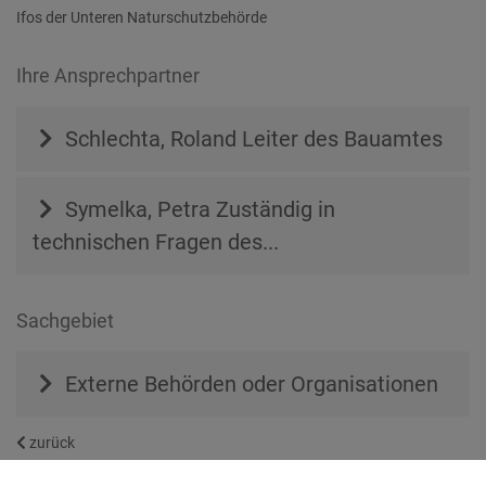
Ifos der Unteren Naturschutzbehörde
Ihre Ansprechpartner
Schlechta, Roland
Leiter des Bauamtes
Symelka, Petra
Zuständig in
technischen Fragen des...
Sachgebiet
Externe Behörden oder Organisationen
zurück