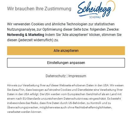
Wir brauchen Ihre Zustimmung
Wir verwenden Cookies und ähnliche Technologien zur statistischen
Nutzungsanalyse, zur Optimierung dieser Seite bzw. folgenden Zwecke:
Notwendig & Marketing
Indem Sie "Alle akzeptieren" klicken, stimmen Sie
diesen (jederzeit widerruflich) zu.
Alle akzeptieren
Adresse
Einstellungen anpassen
Markt Scheidegg
Rathausplatz 6
Datenschutz
|
Impressum
88175 Scheidegg
Hinweis zur Verarbeitung Ihrer auf dieser Webseite erhobenen Daten in den USA: Wir weisen
Sie darauf hin, dass bezogen auf einzelne Cookies und Dienstleister eine Verarbeitung Ihrer
Daten in den USA erfolgt. Die USA werden vom Europäischen Gerichtshof als ein Land mit
einem nach EU-Standards unzureichendem Datenschutzniveau eingeschätzt. Es besteht
insbesondere das Risiko, dass Ihre Daten durch US-Behörden, zu Kontroll- und zu
Überwachungszwecken, möglicherweise auch ohne Rechtsbehelfsmöglichkeiten,
verarbeitet werden können.
Kontakt
+49 8381 895 - 0