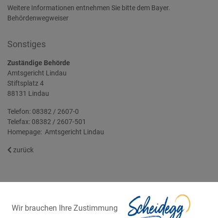
Weitere Informationen entnehmen Sie bitte dem Bayer.
Behördenwegweiser
Sonstiges
Zuständige Behörde
Amtsgericht Lindau
Stiftsplatz 4
88131 Lindau
Telefon: 08382 / 2607-0
Telefax: 08382 / 2607-501
Homepage:
Amtsgericht Lindau
zurück
Wir brauchen Ihre Zustimmung