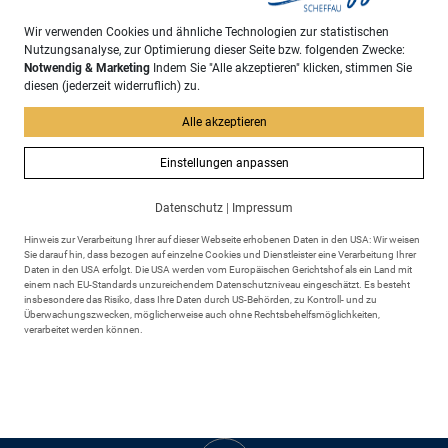
Wir verwenden Cookies und ähnliche Technologien zur statistischen
Nutzungsanalyse, zur Optimierung dieser Seite bzw. folgenden Zwecke:
Notwendig & Marketing
Indem Sie "Alle akzeptieren" klicken, stimmen Sie
diesen (jederzeit widerruflich) zu.
Adresse
Alle akzeptieren
Markt Scheidegg
Rathausplatz 6
Einstellungen anpassen
88175 Scheidegg
Datenschutz
|
Impressum
Hinweis zur Verarbeitung Ihrer auf dieser Webseite erhobenen Daten in den USA: Wir weisen
Sie darauf hin, dass bezogen auf einzelne Cookies und Dienstleister eine Verarbeitung Ihrer
Daten in den USA erfolgt. Die USA werden vom Europäischen Gerichtshof als ein Land mit
einem nach EU-Standards unzureichendem Datenschutzniveau eingeschätzt. Es besteht
insbesondere das Risiko, dass Ihre Daten durch US-Behörden, zu Kontroll- und zu
Überwachungszwecken, möglicherweise auch ohne Rechtsbehelfsmöglichkeiten,
Kontakt
verarbeitet werden können.
+49 8381 895 - 0
+49 8381 895 - 43
rathaus@markt-scheidegg.de